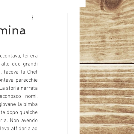
rmina
contava, lei era 
alle due grandi 
, faceva la Chef 
ntava parecchie 
La storia narrata 
sconosco i nomi, 
giovane la bimba 
nte dopo qualche 
rla. Non avendo 
leva affidarla ad 