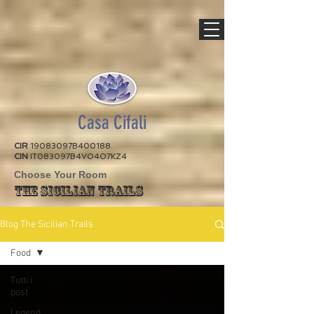
Casa Cifali
CIR
19083097B400188.
CIN
IT083097B4VO4O7KZ4
Choose Your Room
The Sicilian Trails
Blog The Sicilian Trails
Food
Tutti i
post
Legend