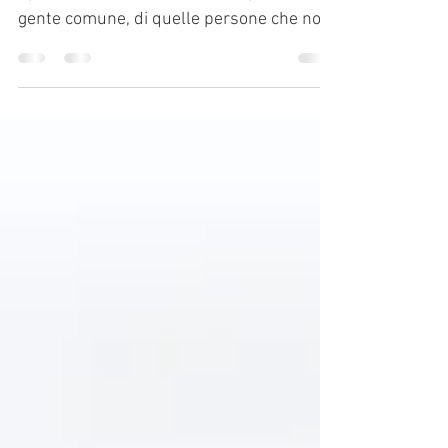
Oggi vi voglio parlare di un altro piatto
tipico della nostra terra. Era il piatto della
gente comune, di quelle persone che non
potevano...