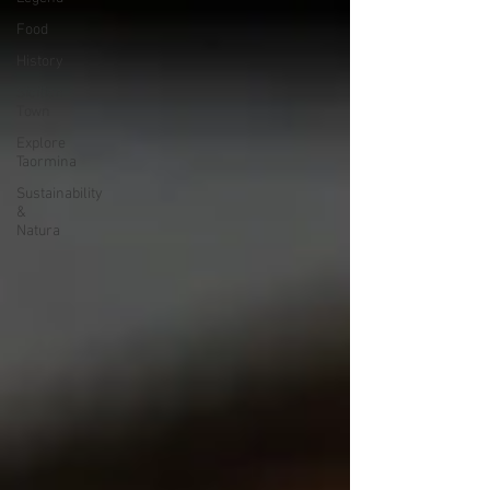
Food
History
Sicilian
Town
Explore
Taormina
Sustainability
&
Natura