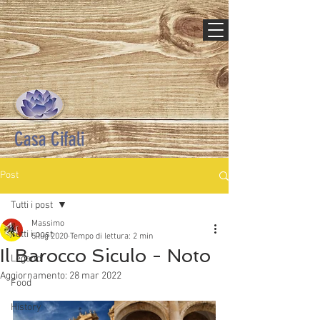
Casa Cifali
Post
Tutti i post
Massimo
Tutti i post
5 lug 2020
Tempo di lettura: 2 min
Il Barocco Siculo - Noto
Legend
Aggiornamento:
28 mar 2022
Food
History