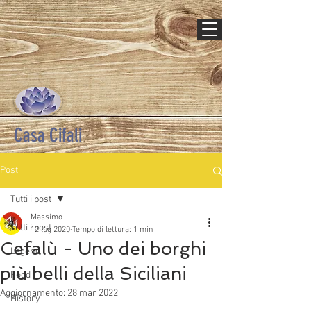
Casa Cifali
Post
Tutti i post
Massimo
Tutti i post
12 lug 2020
Tempo di lettura: 1 min
Cefalù - Uno dei borghi
Legend
più belli della Siciliani
Food
Aggiornamento:
28 mar 2022
History